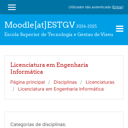
Ir para o conteúdo principal
Utilizador não autenticado (
Entrar
)
PAINEL LATERAL
Moodle[at]ESTGV
2024-2025
Escola Superior de Tecnologia e Gestao de Viseu
Licenciatura em Engenharia
Informática
Página principal
Disciplinas
Licenciaturas
Licenciatura em Engenharia Informática
Categorias de disciplinas: