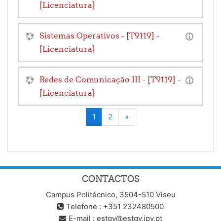
[Licenciatura]
Sistemas Operativos - [T9119] -
[Licenciatura]
Redes de Comunicação III - [T9119] -
[Licenciatura]
(atual)
Seguinte
1
2
»
CONTACTOS
Campus Politécnico, 3504-510 Viseu
Telefone : +351 232480500
E-mail :
estgv@estgv.ipv.pt