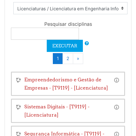
Pesquisar disciplinas
EXECUTAR
(atual)
Seguinte
1
2
»
Empreendedorismo e Gestão de
Empresas - [T9119] - [Licenciatura]
Sistemas Digitais - [T9119] -
[Licenciatura]
Segurança Informática - [T9119] -