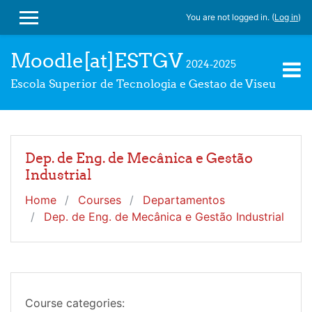
Skip to main content
You are not logged in. (
Log in
)
SIDE PANEL
Moodle[at]ESTGV
2024-2025
Escola Superior de Tecnologia e Gestao de Viseu
Dep. de Eng. de Mecânica e Gestão
Industrial
Home
Courses
Departamentos
Dep. de Eng. de Mecânica e Gestão Industrial
Course categories: