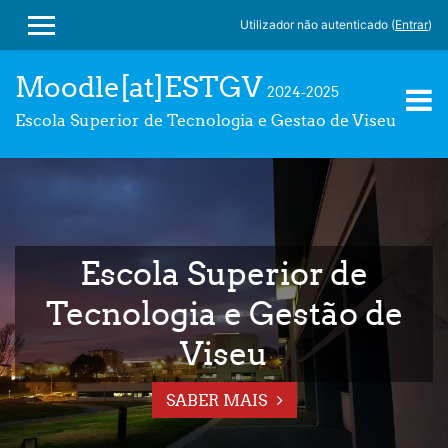
Utilizador não autenticado (
Entrar
)
PAINEL LATERAL
Ir para o conteúdo principal
Moodle[at]ESTGV
2024-2025
Escola Superior de Tecnologia e Gestao de Viseu
Escola Superior de
Tecnologia e Gestão de
Viseu
SABER MAIS