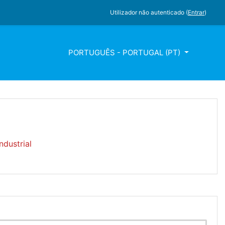
Utilizador não autenticado (
Entrar
)
PORTUGUÊS - PORTUGAL ‎(PT)‎
dustrial