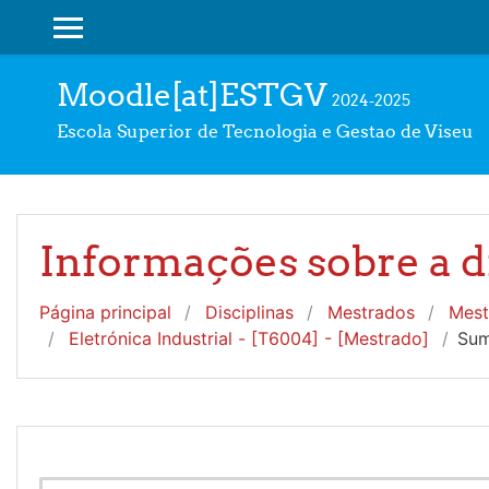
Ir para o conteúdo principal
PAINEL LATERAL
Moodle[at]ESTGV
2024-2025
Escola Superior de Tecnologia e Gestao de Viseu
Informações sobre a d
Página principal
Disciplinas
Mestrados
Mest
Eletrónica Industrial - [T6004] - [Mestrado]
Sum