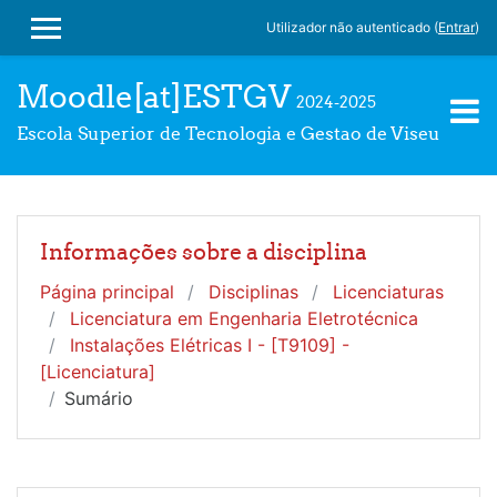
Ir para o conteúdo principal
Utilizador não autenticado (
Entrar
)
PAINEL LATERAL
Moodle[at]ESTGV
2024-2025
Escola Superior de Tecnologia e Gestao de Viseu
Informações sobre a disciplina
Página principal
Disciplinas
Licenciaturas
Licenciatura em Engenharia Eletrotécnica
Instalações Elétricas I - [T9109] -
[Licenciatura]
Sumário