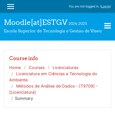
Skip to main content
You are not logged in. (
Log in
)
SIDE PANEL
Moodle[at]ESTGV
2024-2025
Escola Superior de Tecnologia e Gestao de Viseu
Course info
Home
Courses
Licenciaturas
Licenciatura em Ciências e Tecnologia do
Ambiente
Métodos de Análise de Dados - [T9709] -
[Licenciatura]
Summary