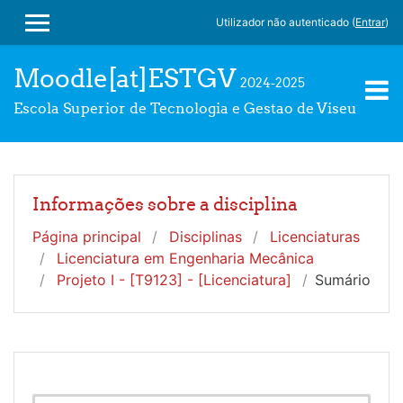
Ir para o conteúdo principal
Utilizador não autenticado (
Entrar
)
PAINEL LATERAL
Moodle[at]ESTGV
2024-2025
Escola Superior de Tecnologia e Gestao de Viseu
Informações sobre a disciplina
Página principal
Disciplinas
Licenciaturas
Licenciatura em Engenharia Mecânica
Projeto I - [T9123] - [Licenciatura]
Sumário