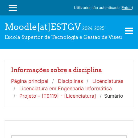
Ir para o conteúdo principal
Utilizador não autenticado (
Entrar
)
PAINEL LATERAL
Moodle[at]ESTGV
2024-2025
Escola Superior de Tecnologia e Gestao de Viseu
Informações sobre a disciplina
Página principal
Disciplinas
Licenciaturas
Licenciatura em Engenharia Informática
Projeto - [T9119] - [Licenciatura]
Sumário