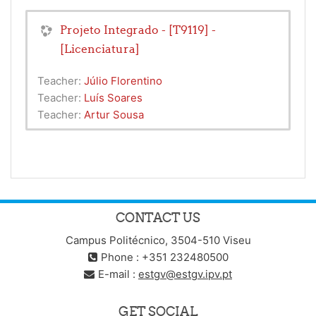
Projeto Integrado - [T9119] -
[Licenciatura]
Teacher:
Júlio Florentino
Teacher:
Luís Soares
Teacher:
Artur Sousa
CONTACT US
Campus Politécnico, 3504-510 Viseu
Phone : +351 232480500
E-mail :
estgv@estgv.ipv.pt
GET SOCIAL