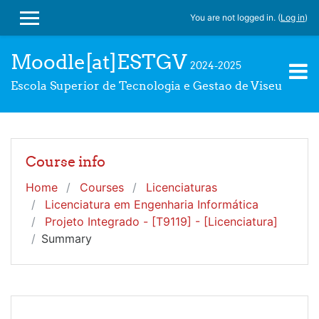
Skip to main content
You are not logged in. (
Log in
)
SIDE PANEL
Moodle[at]ESTGV
2024-2025
Escola Superior de Tecnologia e Gestao de Viseu
Course info
Home
Courses
Licenciaturas
Licenciatura em Engenharia Informática
Projeto Integrado - [T9119] - [Licenciatura]
Summary