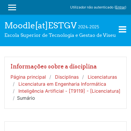
Ir para o conteúdo principal
Utilizador não autenticado (
Entrar
)
PAINEL LATERAL
Moodle[at]ESTGV
2024-2025
Escola Superior de Tecnologia e Gestao de Viseu
Informações sobre a disciplina
Página principal
Disciplinas
Licenciaturas
Licenciatura em Engenharia Informática
Inteligência Artificial - [T9119] - [Licenciatura]
Sumário