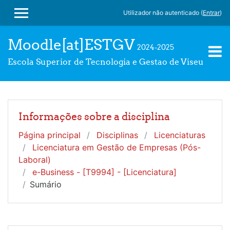
Ir para o conteúdo principal
Utilizador não autenticado (
Entrar
)
PAINEL LATERAL
Moodle[at]ESTGV
2024-2025
Escola Superior de Tecnologia e Gestao de Viseu
Informações sobre a disciplina
Página principal
Disciplinas
Licenciaturas
Licenciatura em Gestão de Empresas (Pós-
Laboral)
e-Business - [T9994] - [Licenciatura]
Sumário