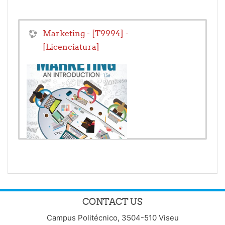
Marketing - [T9994] -
[Licenciatura]
Teacher:
José Bastos
Teacher:
Vitor Figueiredo
CONTACT US
Campus Politécnico, 3504-510 Viseu