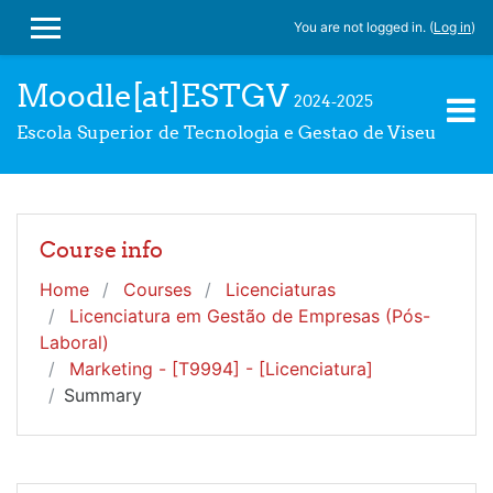
Skip to main content
You are not logged in. (
Log in
)
SIDE PANEL
Moodle[at]ESTGV
2024-2025
Escola Superior de Tecnologia e Gestao de Viseu
Course info
Home
Courses
Licenciaturas
Licenciatura em Gestão de Empresas (Pós-
Laboral)
Marketing - [T9994] - [Licenciatura]
Summary