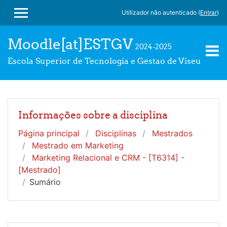
Ir para o conteúdo principal
Utilizador não autenticado (
Entrar
)
PAINEL LATERAL
Moodle[at]ESTGV
2024-2025
Escola Superior de Tecnologia e Gestao de Viseu
Informações sobre a disciplina
Página principal
Disciplinas
Mestrados
Mestrado em Marketing
Marketing Relacional e CRM - [T6314] -
[Mestrado]
Sumário