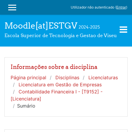
Ir para o conteúdo principal
Utilizador não autenticado (
Entrar
)
PAINEL LATERAL
Moodle[at]ESTGV
2024-2025
Escola Superior de Tecnologia e Gestao de Viseu
Informações sobre a disciplina
Página principal
Disciplinas
Licenciaturas
Licenciatura em Gestão de Empresas
Contabilidade Financeira I - [T9152] -
[Licenciatura]
Sumário