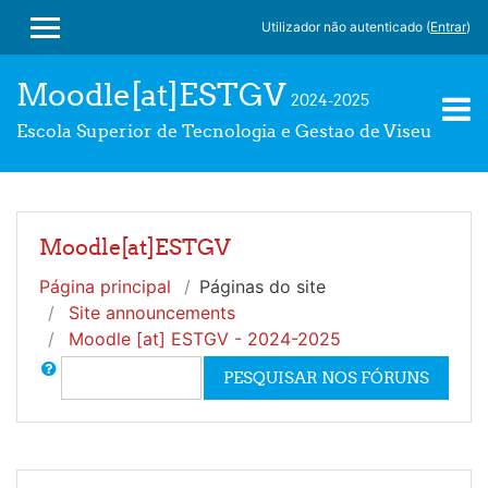
Ir para o conteúdo principal
Utilizador não autenticado (
Entrar
)
PAINEL LATERAL
Moodle[at]ESTGV
2024-2025
Escola Superior de Tecnologia e Gestao de Viseu
Moodle[at]ESTGV
Página principal
Páginas do site
Site announcements
Moodle [at] ESTGV - 2024-2025
Pesquisar
PESQUISAR NOS FÓRUNS