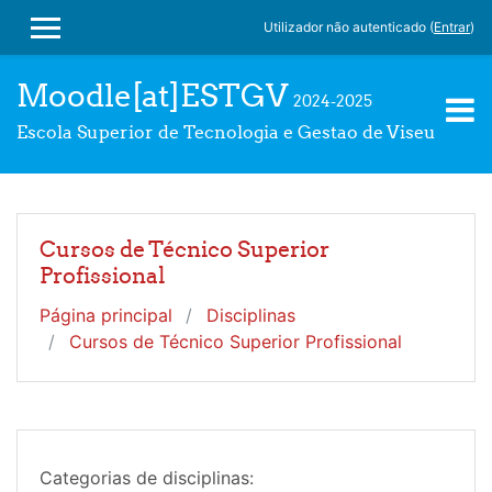
Ir para o conteúdo principal
Utilizador não autenticado (
Entrar
)
PAINEL LATERAL
Moodle[at]ESTGV
2024-2025
Escola Superior de Tecnologia e Gestao de Viseu
Cursos de Técnico Superior
Profissional
Página principal
Disciplinas
Cursos de Técnico Superior Profissional
Categorias de disciplinas: