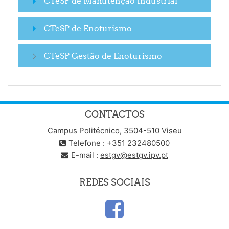
CTeSP de Manutenção Industrial
CTeSP de Enoturismo
CTeSP Gestão de Enoturismo
CONTACTOS
Campus Politécnico, 3504-510 Viseu
Telefone : +351 232480500
E-mail :
estgv@estgv.ipv.pt
REDES SOCIAIS