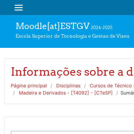
Ir para o conteúdo principal
PAINEL LATERAL
Moodle[at]ESTGV
2024-2025
Escola Superior de Tecnologia e Gestao de Viseu
Informações sobre a d
Página principal
Disciplinas
Cursos de Técnico S
Madeira e Derivados - [T4092] - [CTeSP]
Sumár