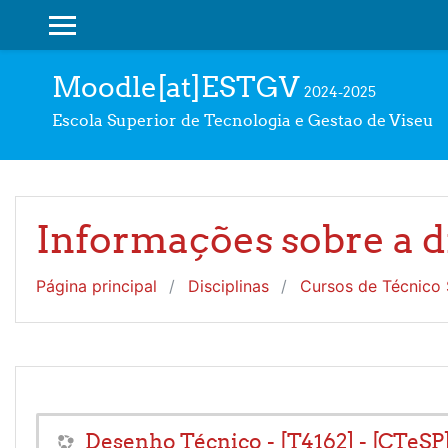
Ir para o conteúdo principal
PAINEL LATERAL
Moodle[at]ESTGV
2024-2025
Escola Superior de Tecnologia e Gestao de Viseu
Informações sobre a d
Página principal
Disciplinas
Cursos de Técnico S
Desenho Técnico - [T4162] - [CTeSP