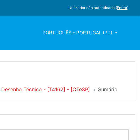
Utilizador não autenticado (
Entrar
)
PORTUGUÊS - PORTUGAL ‎(PT)‎
Desenho Técnico - [T4162] - [CTeSP]
Sumário