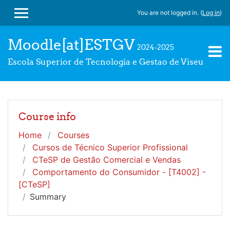
Skip to main content
You are not logged in. (
Log in
)
SIDE PANEL
Moodle[at]ESTGV
2024-2025
Escola Superior de Tecnologia e Gestao de Viseu
Course info
Home
Courses
Cursos de Técnico Superior Profissional
CTeSP de Gestão Comercial e Vendas
Comportamento do Consumidor - [T4002] -
[CTeSP]
Summary