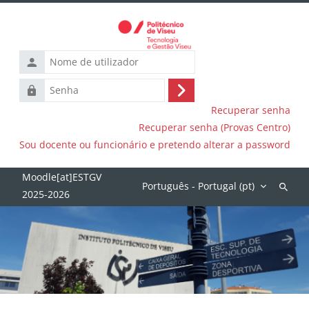
Ir para o conteúdo principal
Nome
de
Senha
utilizador
Entrar
Recuperar senha
Recuperar senha (Provas Centro)
Sou docente ou funcionário e pretendo alterar a password
Português - Portugal ‎(pt)‎
Pesquis
discipli