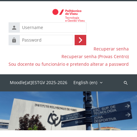
Skip to main content
Username
Password
Log
Recuperar senha
in
Recuperar senha (Provas Centro)
Sou docente ou funcionário e pretendo alterar a password
English ‎(en)‎
Search
courses