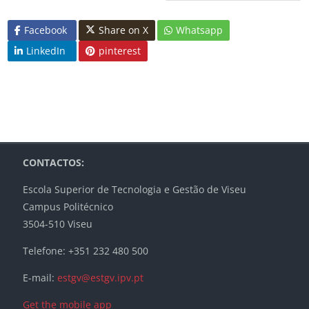
Facebook
Share on X
Whatsapp
LinkedIn
pinterest
Blocks
Blocks
Blocks
Blocks
CONTACTOS:
Escola Superior de Tecnologia e Gestão de Viseu
Campus Politécnico
3504-510 Viseu
Telefone: +351 232 480 500
E-mail:
estgv@estgv.ipv.pt
Get the mobile app