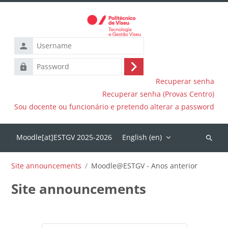
Skip to main content
Username
Password
Log
Recuperar senha
in
Recuperar senha (Provas Centro)
Sou docente ou funcionário e pretendo alterar a password
English ‎(en)‎
Search
courses
Site announcements
Moodle@ESTGV - Anos anterior
Site announcements