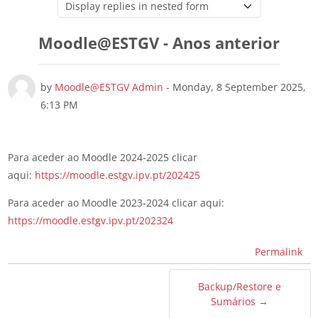
Display mode
Moodle@ESTGV - Anos anterior
Number of replies: 0
by
Moodle@ESTGV Admin
-
Monday, 8 September 2025,
6:13 PM
Para aceder ao Moodle 2024-2025 clicar
aqui:
https://moodle.estgv.ipv.pt/202425
Para aceder ao Moodle 2023-2024 clicar aqui:
https://moodle.estgv.ipv.pt/202324
Permalink
Backup/Restore e
Sumários →