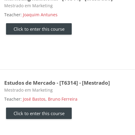
Course category
Mestrado em Marketing
Teacher:
Joaquim Antunes
Click to enter this course
Estudos de Mercado - [T6314] - [Mestrado]
Course category
Mestrado em Marketing
Teacher:
José Bastos
,
Bruno Ferreira
Click to enter this course