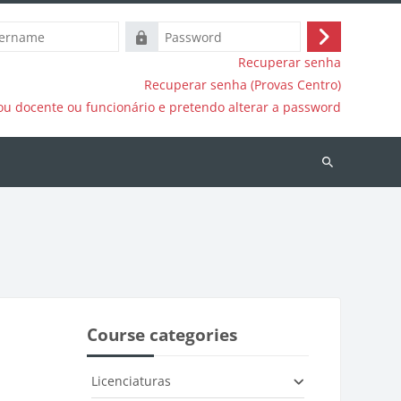
e
Password
Log
Recuperar senha
in
Recuperar senha (Provas Centro)
ou docente ou funcionário e pretendo alterar a password
Search
courses
Course categories
Licenciaturas