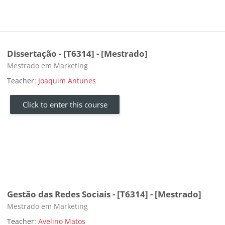
Dissertação - [T6314] - [Mestrado]
Course category
Mestrado em Marketing
Teacher:
Joaquim Antunes
Click to enter this course
Gestão das Redes Sociais - [T6314] - [Mestrado]
Course category
Mestrado em Marketing
Teacher:
Avelino Matos