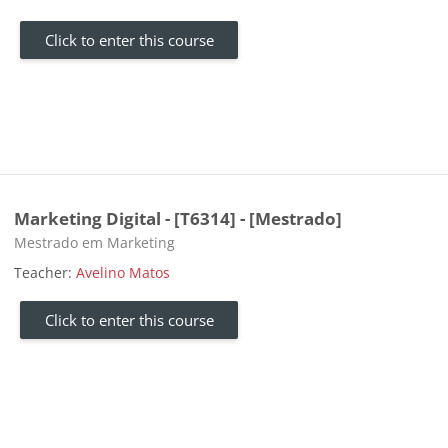
Click to enter this course
Marketing Digital - [T6314] - [Mestrado]
Course category
Mestrado em Marketing
Teacher:
Avelino Matos
Click to enter this course