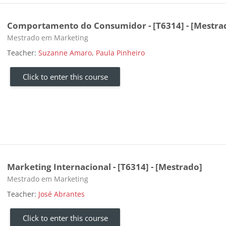
Comportamento do Consumidor - [T6314] - [Mestra
Course category
Mestrado em Marketing
Teacher:
Suzanne Amaro
,
Paula Pinheiro
Click to enter this course
Marketing Internacional - [T6314] - [Mestrado]
Course category
Mestrado em Marketing
Teacher:
José Abrantes
Click to enter this course