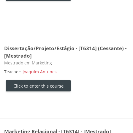
Dissertação/Projeto/Estágio - [T6314] (Cessante) -
[Mestrado]
Course category
Mestrado em Marketing
Teacher:
Joaquim Antunes
Click to enter this course
Marketing Relacional - [T6314] - [Mestrado]