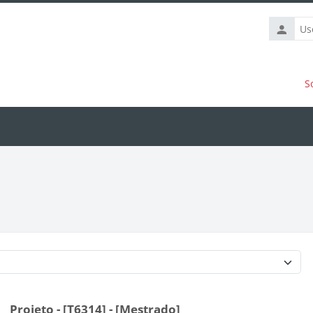
Usernam
S
Course categories
Projeto - [T6314] - [Mestrado]