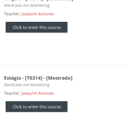
Course category
Mestrado em Marketing
Teacher:
Joaquim Antunes
Click to enter this course
Estágio - [T6314] - [Mestrado]
Course category
Mestrado em Marketing
Teacher:
Joaquim Antunes
Click to enter this course