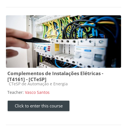
Complementos de Instalações Elétricas -
[T4161] - [CTeSP]
Course category
CTeSP de Automação e Energia
Teacher:
Vasco Santos
Click to enter this course