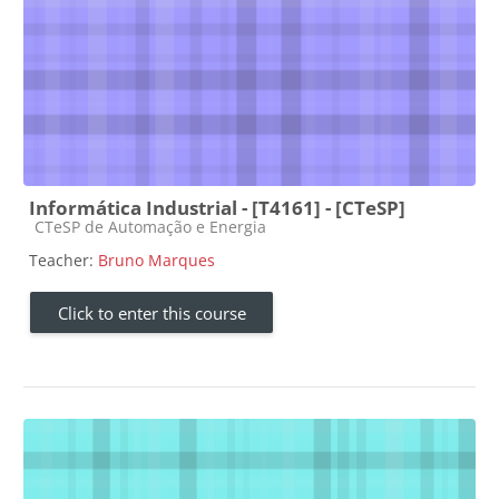
Informática Industrial - [T4161] - [CTeSP]
Course category
CTeSP de Automação e Energia
Teacher:
Bruno Marques
Click to enter this course