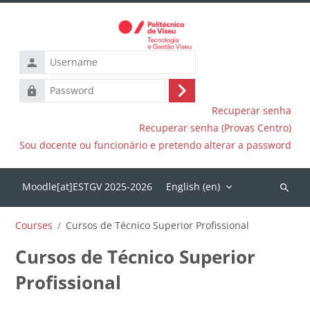
Skip to main content
Username
Password
Log
Recuperar senha
in
Recuperar senha (Provas Centro)
Sou docente ou funcionário e pretendo alterar a password
English ‎(en)‎
Search
courses
Courses
Cursos de Técnico Superior Profissional
Cursos de Técnico Superior
Profissional