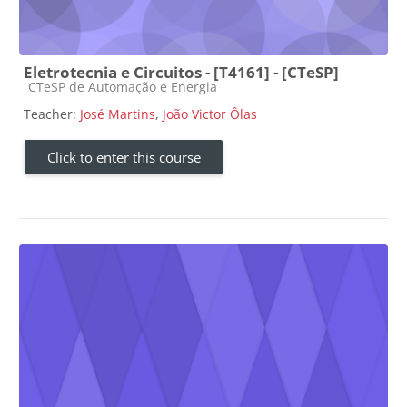
Eletrotecnia e Circuitos - [T4161] - [CTeSP]
Course category
CTeSP de Automação e Energia
Teacher:
José Martins
,
João Victor Ôlas
Click to enter this course