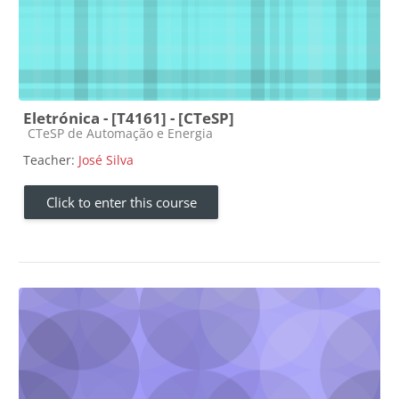
Eletrónica - [T4161] - [CTeSP]
Course category
CTeSP de Automação e Energia
Teacher:
José Silva
Click to enter this course