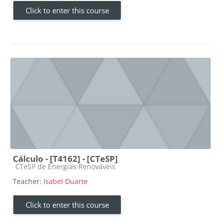
Click to enter this course
Cálculo - [T4162] - [CTeSP]
Course category
CTeSP de Energias Renováveis
Teacher:
Isabel Duarte
Click to enter this course