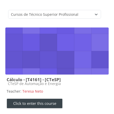
Course categories
Cálculo - [T4161] - [CTeSP]
Course category
CTeSP de Automação e Energia
Teacher:
Teresa Neto
Click to enter this course