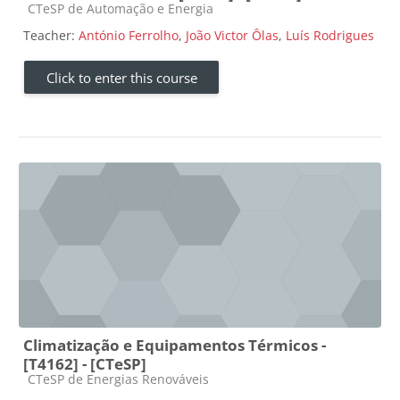
Course category
CTeSP de Automação e Energia
Teacher:
António Ferrolho
,
João Victor Ôlas
,
Luís Rodrigues
Click to enter this course
Climatização e Equipamentos Térmicos -
[T4162] - [CTeSP]
Course category
CTeSP de Energias Renováveis