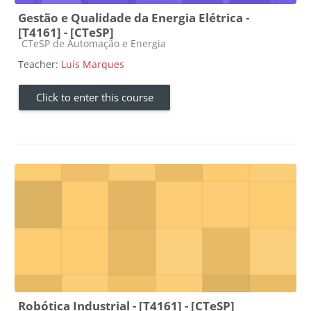
Gestão e Qualidade da Energia Elétrica -
[T4161] - [CTeSP]
Course category
CTeSP de Automação e Energia
Teacher:
Luís Marques
Click to enter this course
Robótica Industrial - [T4161] - [CTeSP]