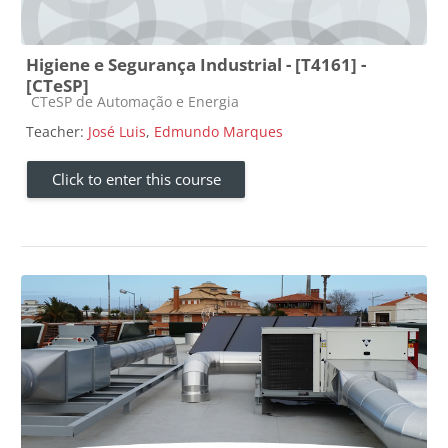
Higiene e Segurança Industrial - [T4161] -
[CTeSP]
Course category
CTeSP de Automação e Energia
Teacher:
José Luis
,
Edmundo Marques
Click to enter this course