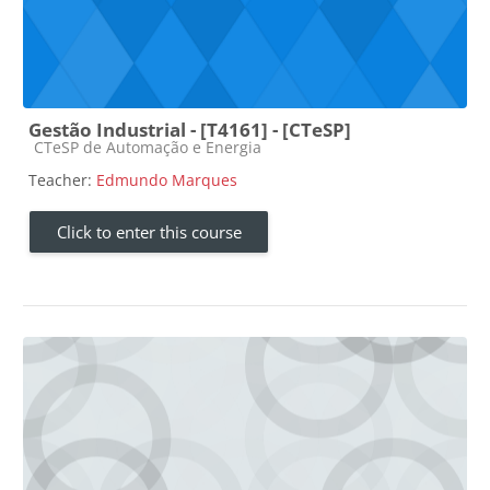
Gestão Industrial - [T4161] - [CTeSP]
Course category
CTeSP de Automação e Energia
Teacher:
Edmundo Marques
Click to enter this course