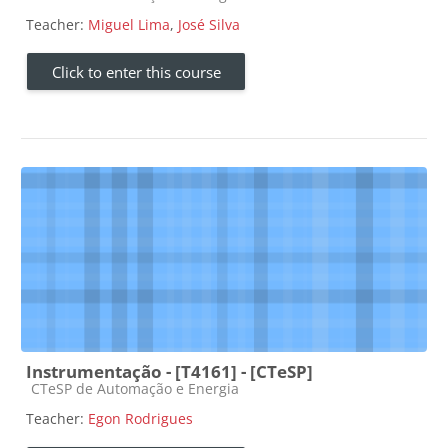
Teacher:
Miguel Lima
,
José Silva
Click to enter this course
Instrumentação - [T4161] - [CTeSP]
Course category
CTeSP de Automação e Energia
Teacher:
Egon Rodrigues