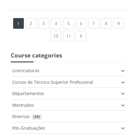
(current)
(current)
(current)
(current)
(current)
(current)
(current)
(current
1
2
3
4
5
6
7
8
9
(current)
(current)
Next page
10
11
Course categories
Licenciaturas
Cursos de Técnico Superior Profissional
Departamentos
Mestrados
Diversos
 (38)
Pós-Graduações