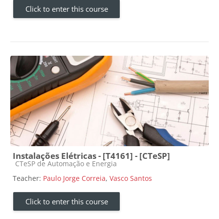
Click to enter this course
Instalações Elétricas - [T4161] - [CTeSP]
Course category
CTeSP de Automação e Energia
Teacher:
Paulo Jorge Correia
,
Vasco Santos
Click to enter this course