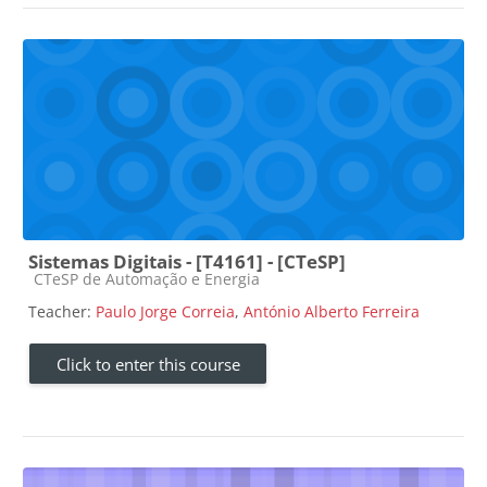
Sistemas Digitais - [T4161] - [CTeSP]
Course category
CTeSP de Automação e Energia
Teacher:
Paulo Jorge Correia
,
António Alberto Ferreira
Click to enter this course