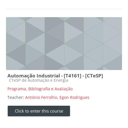
Automação Industrial - [T4161] - [CTeSP]
Course category
CTeSP de Automação e Energia
Programa, Bibliografia e Avaliação
Teacher:
António Ferrolho
,
Egon Rodrigues
Click to enter this course