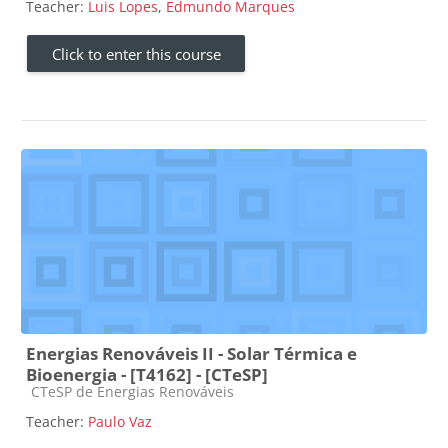
Teacher:
Luis Lopes
,
Edmundo Marques
Click to enter this course
Energias Renováveis II - Solar Térmica e
Bioenergia - [T4162] - [CTeSP]
Course category
CTeSP de Energias Renováveis
Teacher:
Paulo Vaz