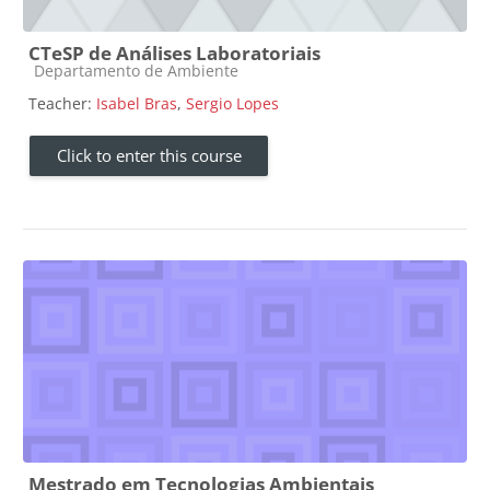
CTeSP de Análises Laboratoriais
Course category
Departamento de Ambiente
Teacher:
Isabel Bras
,
Sergio Lopes
Click to enter this course
Mestrado em Tecnologias Ambientais