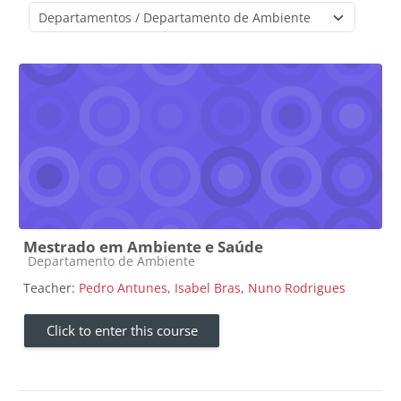
Course categories
Mestrado em Ambiente e Saúde
Course category
Departamento de Ambiente
Teacher:
Pedro Antunes
,
Isabel Bras
,
Nuno Rodrigues
Click to enter this course