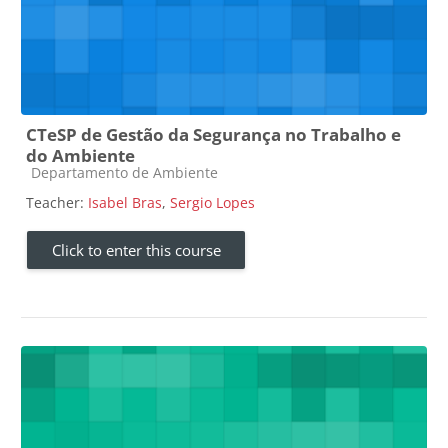
CTeSP de Gestão da Segurança no Trabalho e
do Ambiente
Course category
Departamento de Ambiente
Teacher:
Isabel Bras
,
Sergio Lopes
Click to enter this course