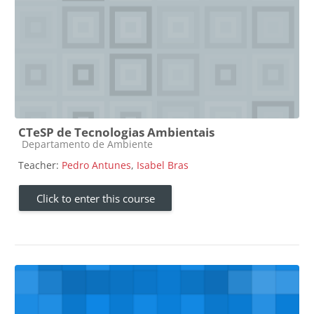
CTeSP de Tecnologias Ambientais
Course category
Departamento de Ambiente
Teacher:
Pedro Antunes
,
Isabel Bras
Click to enter this course