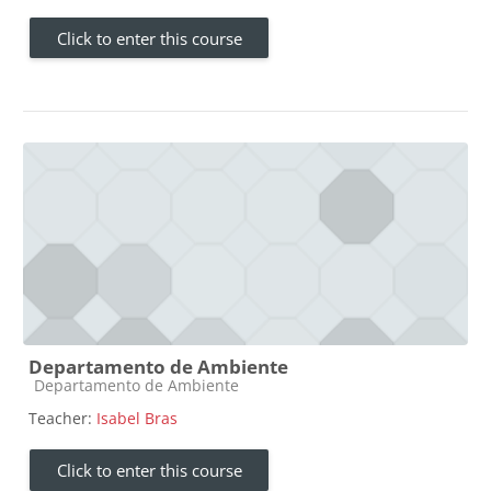
Click to enter this course
Departamento de Ambiente
Course category
Departamento de Ambiente
Teacher:
Isabel Bras
Click to enter this course