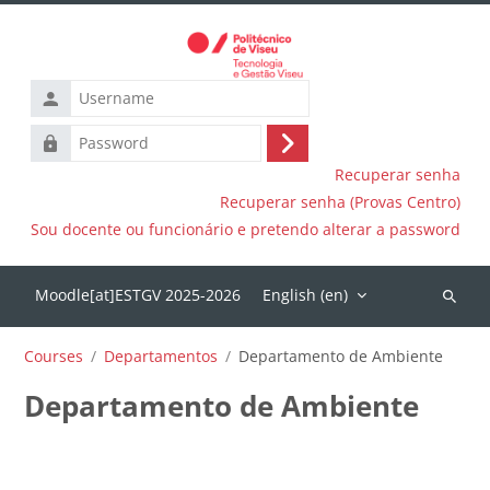
Skip to main content
Username
Password
Log
Recuperar senha
in
Recuperar senha (Provas Centro)
Sou docente ou funcionário e pretendo alterar a password
English ‎(en)‎
Search
courses
Courses
Departamentos
Departamento de Ambiente
Departamento de Ambiente