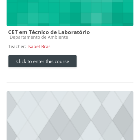
CET em Técnico de Laboratório
Course category
Departamento de Ambiente
Teacher:
Isabel Bras
Click to enter this course