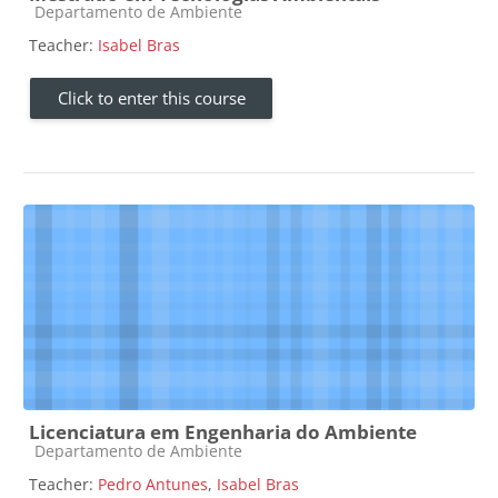
Course category
Departamento de Ambiente
Teacher:
Isabel Bras
Click to enter this course
Licenciatura em Engenharia do Ambiente
Course category
Departamento de Ambiente
Teacher:
Pedro Antunes
,
Isabel Bras