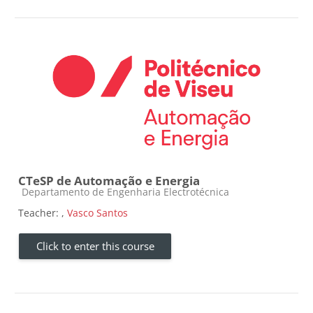
CTeSP de Automação e Energia
Course category
Departamento de Engenharia Electrotécnica
Teacher:
,
Vasco Santos
Click to enter this course