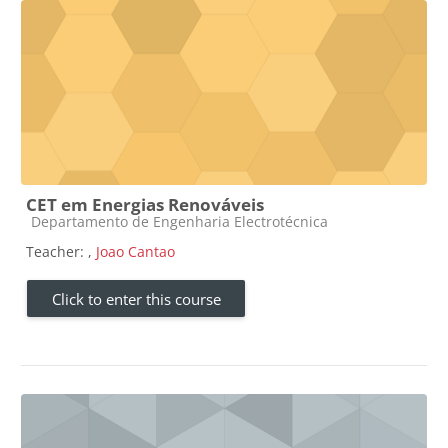
CET em Energias Renováveis
Course category
Departamento de Engenharia Electrotécnica
Teacher:
,
Joao Cantao
Click to enter this course