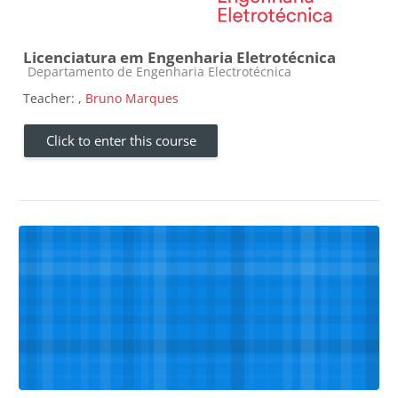
Licenciatura em Engenharia Eletrotécnica
Course category
Departamento de Engenharia Electrotécnica
Teacher:
,
Bruno Marques
Click to enter this course