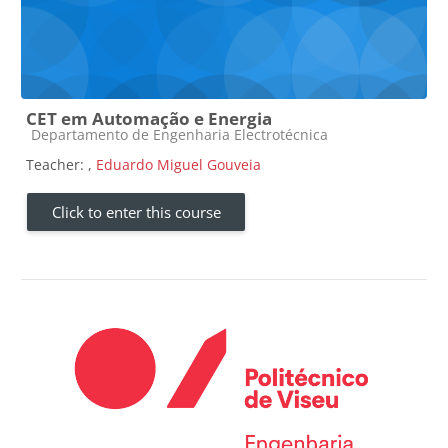
CET em Automação e Energia
Course category
Departamento de Engenharia Electrotécnica
Teacher:
,
Eduardo Miguel Gouveia
Click to enter this course