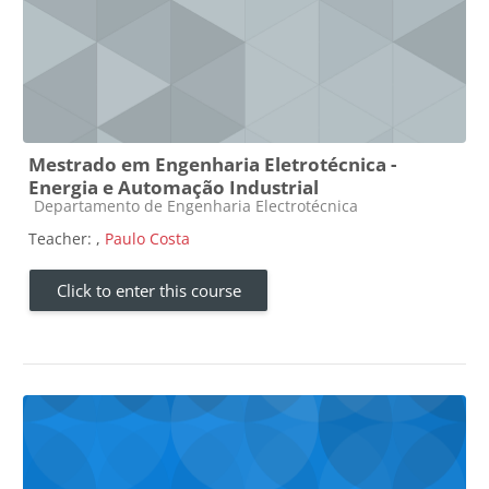
Mestrado em Engenharia Eletrotécnica -
Energia e Automação Industrial
Course category
Departamento de Engenharia Electrotécnica
Teacher:
,
Paulo Costa
Click to enter this course