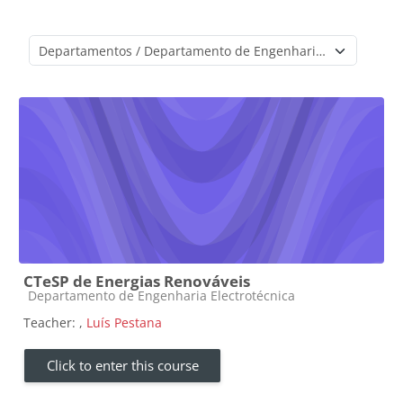
Course categories
CTeSP de Energias Renováveis
Course category
Departamento de Engenharia Electrotécnica
Teacher:
,
Luís Pestana
Click to enter this course