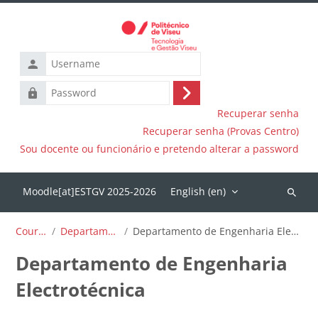
Skip to main content
Username
Password
Log
Recuperar senha
in
Recuperar senha (Provas Centro)
Sou docente ou funcionário e pretendo alterar a password
English ‎(en)‎
Search
courses
Courses
Departamentos
Departamento de Engenharia Electrotécnica
Departamento de Engenharia
Electrotécnica