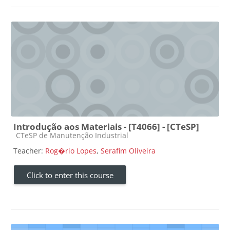
Introdução aos Materiais - [T4066] - [CTeSP]
Course category
CTeSP de Manutenção Industrial
Teacher:
Rog�rio Lopes
,
Serafim Oliveira
Click to enter this course