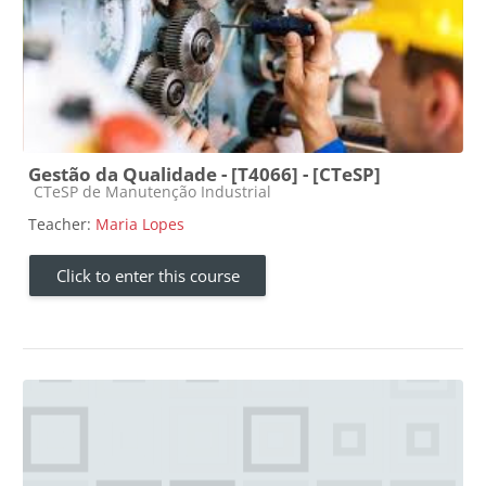
Gestão da Qualidade - [T4066] - [CTeSP]
Course category
CTeSP de Manutenção Industrial
Teacher:
Maria Lopes
Click to enter this course