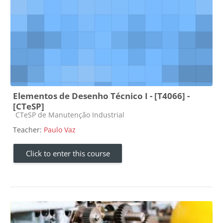
Elementos de Desenho Técnico I - [T4066] -
[CTeSP]
Course category
CTeSP de Manutenção Industrial
Teacher:
Paulo Vaz
Click to enter this course