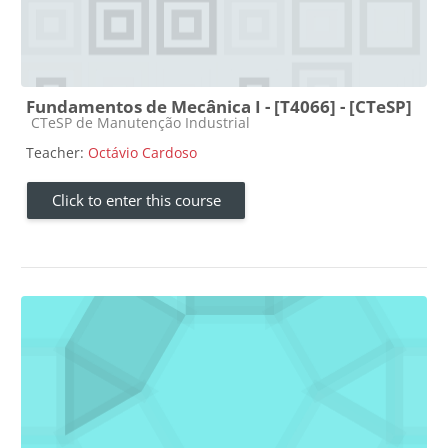
Fundamentos de Mecânica I - [T4066] - [CTeSP]
Course category
CTeSP de Manutenção Industrial
Teacher:
Octávio Cardoso
Click to enter this course