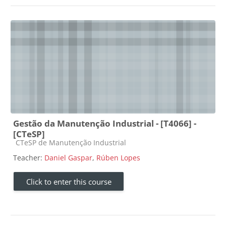
Gestão da Manutenção Industrial - [T4066] -
[CTeSP]
Course category
CTeSP de Manutenção Industrial
Teacher:
Daniel Gaspar
,
Rúben Lopes
Click to enter this course