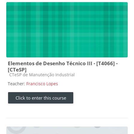
Elementos de Desenho Técnico III - [T4066] -
[CTeSP]
Course category
CTeSP de Manutenção Industrial
Teacher:
Francisco Lopes
Click to enter this course