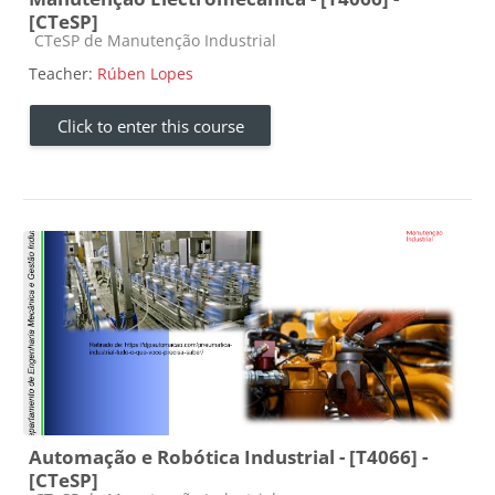
[CTeSP]
Course category
CTeSP de Manutenção Industrial
Teacher:
Rúben Lopes
Click to enter this course
Automação e Robótica Industrial - [T4066] -
[CTeSP]