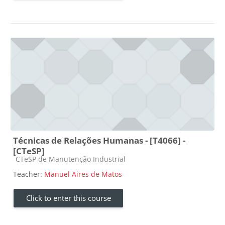
Técnicas de Relações Humanas - [T4066] -
[CTeSP]
Course category
CTeSP de Manutenção Industrial
Teacher:
Manuel Aires de Matos
Click to enter this course