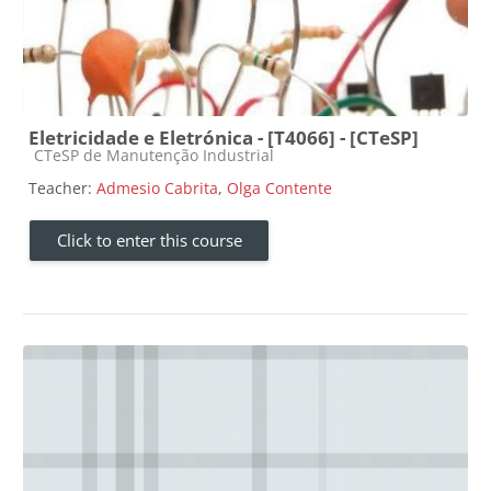
Eletricidade e Eletrónica - [T4066] - [CTeSP]
Course category
CTeSP de Manutenção Industrial
Teacher:
Admesio Cabrita
,
Olga Contente
Click to enter this course