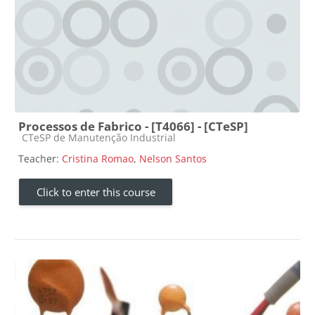
Processos de Fabrico - [T4066] - [CTeSP]
Course category
CTeSP de Manutenção Industrial
Teacher:
Cristina Romao
,
Nelson Santos
Click to enter this course