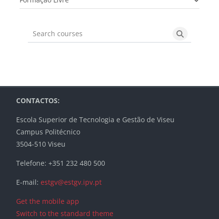
Search courses
Search cou
Blocks
Blocks
Blocks
Blocks
CONTACTOS:
Escola Superior de Tecnologia e Gestão de Viseu
Campus Politécnico
3504-510 Viseu
Telefone: +351 232 480 500
E-mail:
estgv@estgv.ipv.pt
Get the mobile app
Switch to the standard theme