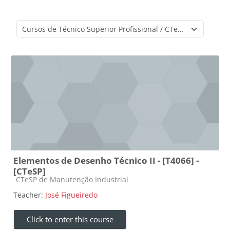
Course categories
Elementos de Desenho Técnico II - [T4066] -
[CTeSP]
Course category
CTeSP de Manutenção Industrial
Teacher:
José Figueiredo
Click to enter this course