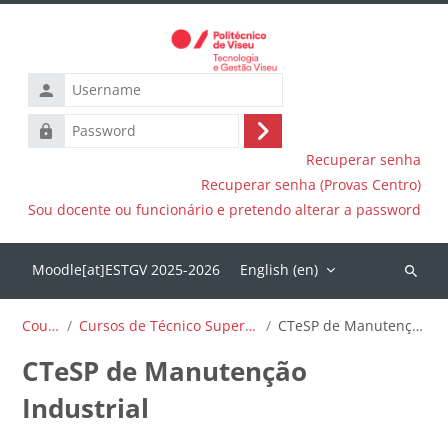
Skip to main content
Username
Password
Log
Recuperar senha
in
Recuperar senha (Provas Centro)
Sou docente ou funcionário e pretendo alterar a password
English ‎(en)‎
Search
courses
Courses
Cursos de Técnico Superior Profissional
CTeSP de Manutenção Industrial
CTeSP de Manutenção
Industrial