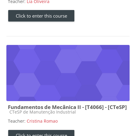
Teacher:
Lia Oliveira
Click to enter this course
Fundamentos de Mecânica II - [T4066] - [CTeSP]
Course category
CTeSP de Manutenção Industrial
Teacher:
Cristina Romao
Click to enter this course