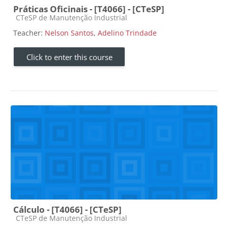
Práticas Oficinais - [T4066] - [CTeSP]
Course category
CTeSP de Manutenção Industrial
Teacher:
Nelson Santos
,
Adelino Trindade
Click to enter this course
Cálculo - [T4066] - [CTeSP]
Course category
CTeSP de Manutenção Industrial