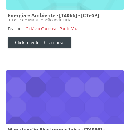
Energia e Ambiente - [T4066] - [CTeSP]
Course category
CTeSP de Manutenção Industrial
Teacher:
Octávio Cardoso
,
Paulo Vaz
Click to enter this course
Manutenção Electromecânica - [T4066] -