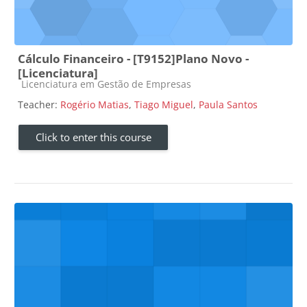
Cálculo Financeiro - [T9152]Plano Novo -
[Licenciatura]
Course category
Licenciatura em Gestão de Empresas
Teacher:
Rogério Matias
,
Tiago Miguel
,
Paula Santos
Click to enter this course