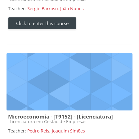
Teacher:
Sergio Barroso
,
João Nunes
Click to enter this course
Microeconomia - [T9152] - [Licenciatura]
Course category
Licenciatura em Gestão de Empresas
Teacher:
Pedro Reis
,
Joaquim Simões