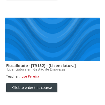
Fiscalidade - [T9152] - [Licenciatura]
Course category
Licenciatura em Gestão de Empresas
Teacher:
José Pereira
Click to enter this course