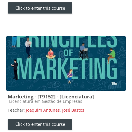
Click to enter this course
Marketing - [T9152] - [Licenciatura]
Course category
Licenciatura em Gestão de Empresas
Teacher:
Joaquim Antunes
,
José Bastos
Click to enter this course