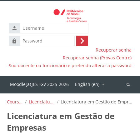
Skip to main content
Username
Password
Log
Recuperar senha
in
Recuperar senha (Provas Centro)
Sou docente ou funcionário e pretendo alterar a password
English ‎(en)‎
Search
courses
Courses
Licenciaturas
Licenciatura em Gestão de Empresas
Licenciatura em Gestão de
Empresas