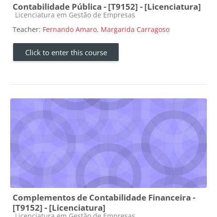
Contabilidade Pública - [T9152] - [Licenciatura]
Course category
Licenciatura em Gestão de Empresas
Teacher:
Fernando Amaro
,
Margarida Carragoso
Click to enter this course
Complementos de Contabilidade Financeira -
[T9152] - [Licenciatura]
Course category
Licenciatura em Gestão de Empresas