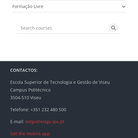
Formação Livre
Search courses
Search cou
Blocks
Blocks
Blocks
Blocks
CONTACTOS:
Escola Superior de Tecnologia e Gestão de Viseu
Campus Politécnico
3504-510 Viseu
Telefone: +351 232 480 500
E-mail:
estgv@estgv.ipv.pt
Get the mobile app