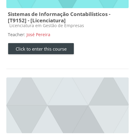
Sistemas de Informação Contabilísticos -
[T9152] - [Licenciatura]
Course category
Licenciatura em Gestão de Empresas
Teacher:
José Pereira
Click to enter this course