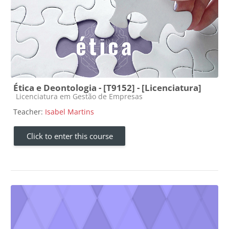
Ética e Deontologia - [T9152] - [Licenciatura]
Course category
Licenciatura em Gestão de Empresas
Teacher:
Isabel Martins
Click to enter this course