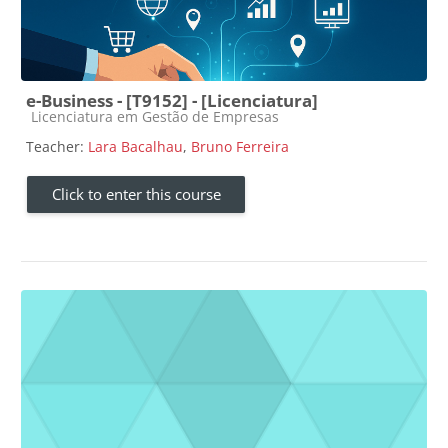
e-Business - [T9152] - [Licenciatura]
Course category
Licenciatura em Gestão de Empresas
Teacher:
Lara Bacalhau
,
Bruno Ferreira
Click to enter this course