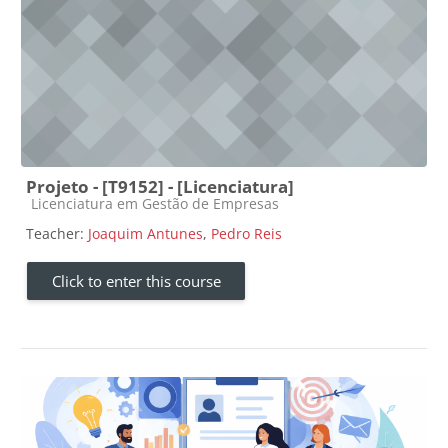
Projeto - [T9152] - [Licenciatura]
Course category
Licenciatura em Gestão de Empresas
Teacher:
Joaquim Antunes
,
Pedro Reis
Click to enter this course