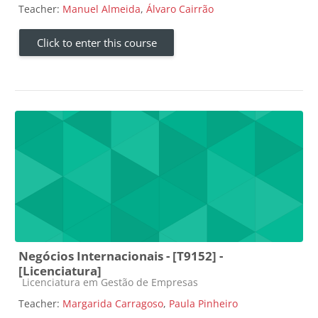
Teacher:
Manuel Almeida
,
Álvaro Cairrão
Click to enter this course
Negócios Internacionais - [T9152] -
[Licenciatura]
Course category
Licenciatura em Gestão de Empresas
Teacher:
Margarida Carragoso
,
Paula Pinheiro