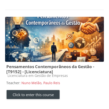
Pensamentos Contemporâneos da Gestão -
[T9152] - [Licenciatura]
Course category
Licenciatura em Gestão de Empresas
Teacher:
Nuno Melão
,
Paulo Reis
Click to enter this course