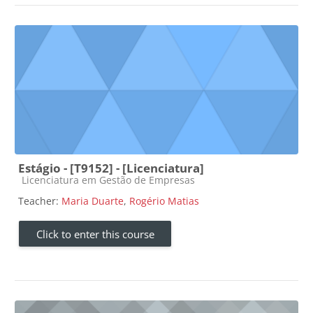
Estágio - [T9152] - [Licenciatura]
Course category
Licenciatura em Gestão de Empresas
Teacher:
Maria Duarte
,
Rogério Matias
Click to enter this course