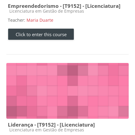
Empreendedorismo - [T9152] - [Licenciatura]
Course category
Licenciatura em Gestão de Empresas
Teacher:
Maria Duarte
Click to enter this course
Liderança - [T9152] - [Licenciatura]
Course category
Licenciatura em Gestão de Empresas