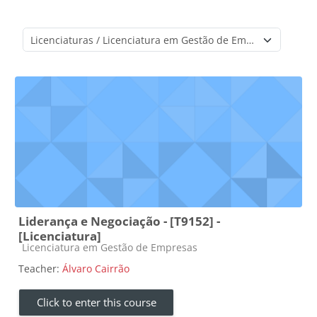
Course categories
Liderança e Negociação - [T9152] -
[Licenciatura]
Course category
Licenciatura em Gestão de Empresas
Teacher:
Álvaro Cairrão
Click to enter this course