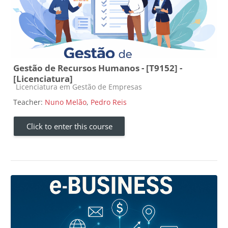
Gestão de Recursos Humanos - [T9152] -
[Licenciatura]
Course category
Licenciatura em Gestão de Empresas
Teacher:
Nuno Melão
,
Pedro Reis
Click to enter this course