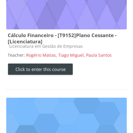
Cálculo Financeiro - [T9152]Plano Cessante -
[Licenciatura]
Course category
Licenciatura em Gestão de Empresas
Teacher:
Rogério Matias
,
Tiago Miguel
,
Paula Santos
Click to enter this course