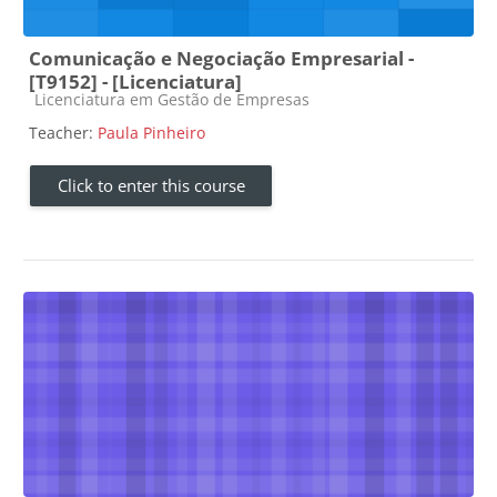
Comunicação e Negociação Empresarial -
[T9152] - [Licenciatura]
Course category
Licenciatura em Gestão de Empresas
Teacher:
Paula Pinheiro
Click to enter this course