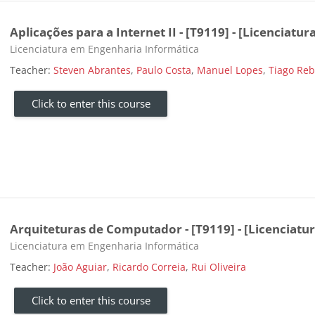
Aplicações para a Internet II - [T9119] - [Licenciatur
Course category
Licenciatura em Engenharia Informática
Teacher:
Steven Abrantes
,
Paulo Costa
,
Manuel Lopes
,
Tiago Reb
Click to enter this course
Arquiteturas de Computador - [T9119] - [Licenciatur
Course category
Licenciatura em Engenharia Informática
Teacher:
João Aguiar
,
Ricardo Correia
,
Rui Oliveira
Click to enter this course