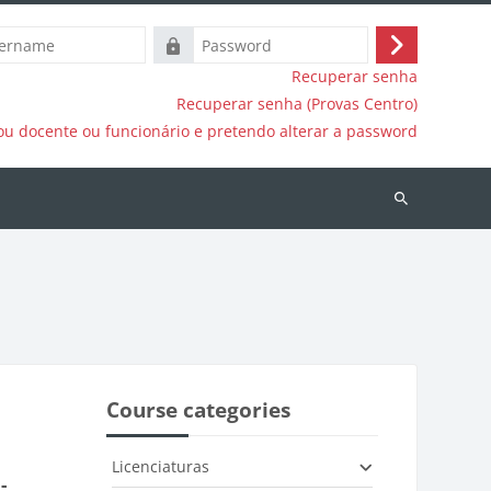
e
Password
Log
Recuperar senha
in
Recuperar senha (Provas Centro)
ou docente ou funcionário e pretendo alterar a password
Search
courses
Course categories
Licenciaturas
-