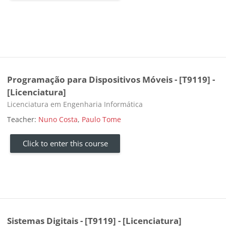
Programação para Dispositivos Móveis - [T9119] -
[Licenciatura]
Course category
Licenciatura em Engenharia Informática
Teacher:
Nuno Costa
,
Paulo Tome
Click to enter this course
Sistemas Digitais - [T9119] - [Licenciatura]