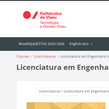
Skip to main content
English ‎(en)‎
Courses
Licenciaturas
Licenciatura em Engenharia I
Licenciatura em Engenha