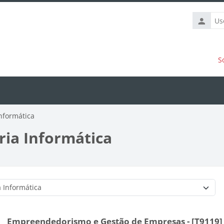
Usernam
S
nformática
ria Informática
Course categories
Empreendedorismo e Gestão de Empresas - [T9119] 