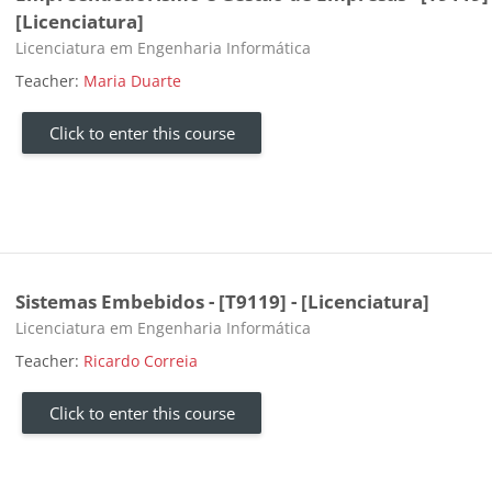
[Licenciatura]
Course category
Licenciatura em Engenharia Informática
Teacher:
Maria Duarte
Click to enter this course
Sistemas Embebidos - [T9119] - [Licenciatura]
Course category
Licenciatura em Engenharia Informática
Teacher:
Ricardo Correia
Click to enter this course