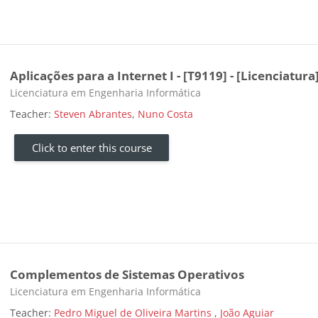
Aplicações para a Internet I - [T9119] - [Licenciatura
Course category
Licenciatura em Engenharia Informática
Teacher:
Steven Abrantes
,
Nuno Costa
Click to enter this course
Complementos de Sistemas Operativos
Course category
Licenciatura em Engenharia Informática
Teacher:
‎Pedro Miguel de Oliveira Martins ‎
,
João Aguiar