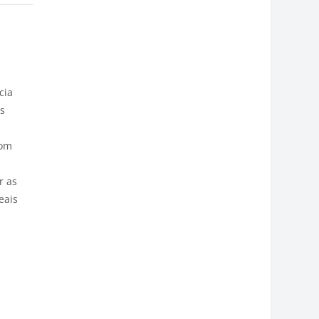
cia
as
com
r as
eais