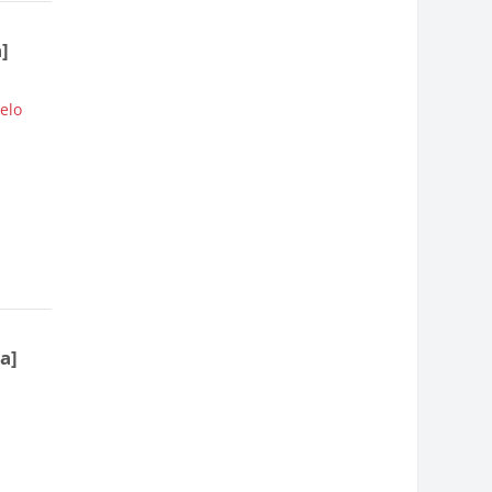
a]
elo
a]