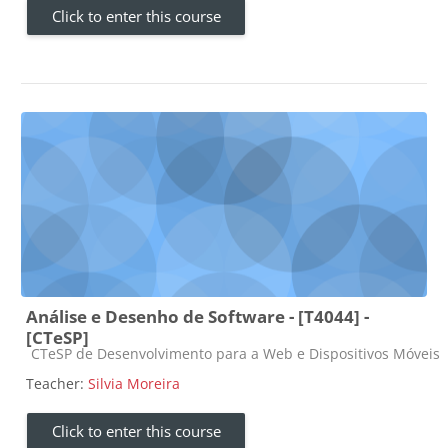
Click to enter this course
Análise e Desenho de Software - [T4044] -
[CTeSP]
Course category
CTeSP de Desenvolvimento para a Web e Dispositivos Móveis
Teacher:
Silvia Moreira
Click to enter this course