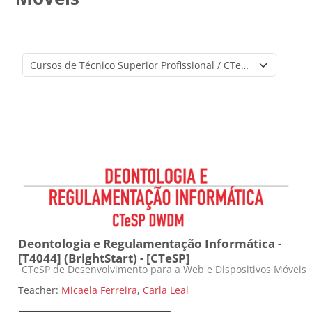
Course categories
Deontologia e Regulamentação Informática -
[T4044] (BrightStart) - [CTeSP]
Course category
CTeSP de Desenvolvimento para a Web e Dispositivos Móveis
Teacher:
Micaela Ferreira
,
Carla Leal