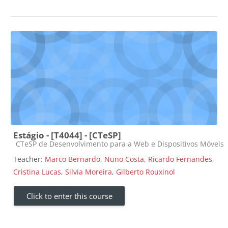
Estágio - [T4044] - [CTeSP]
Course category
CTeSP de Desenvolvimento para a Web e Dispositivos Móveis
Teacher:
Marco Bernardo
,
Nuno Costa
,
Ricardo Fernandes
,
Cristina Lucas
,
Silvia Moreira
,
Gilberto Rouxinol
Click to enter this course