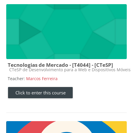
Tecnologias de Mercado - [T4044] - [CTeSP]
Course category
CTeSP de Desenvolvimento para a Web e Dispositivos Móveis
Teacher:
Marcos Ferreira
Click to enter this course