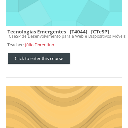
Tecnologias Emergentes - [T4044] - [CTeSP]
Course category
CTeSP de Desenvolvimento para a Web e Dispositivos Móveis
Teacher:
Júlio Florentino
Click to enter this course