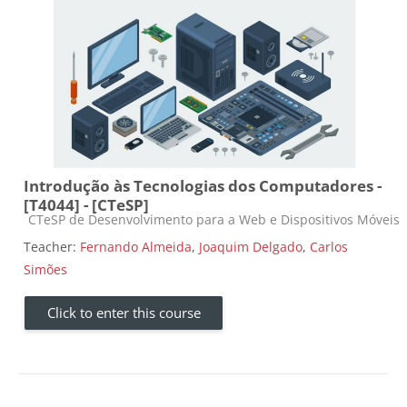
Introdução às Tecnologias dos Computadores -
[T4044] - [CTeSP]
Course category
CTeSP de Desenvolvimento para a Web e Dispositivos Móveis
Teacher:
Fernando Almeida
,
Joaquim Delgado
,
Carlos
Simões
Click to enter this course