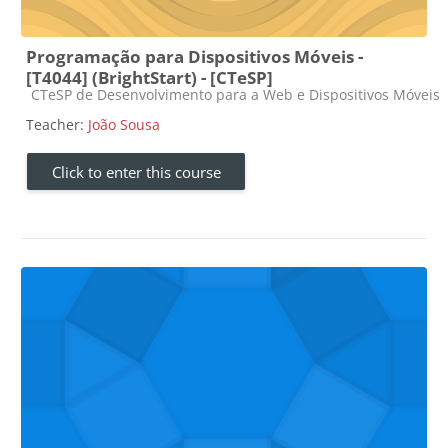
Programação para Dispositivos Móveis -
[T4044] (BrightStart) - [CTeSP]
Course category
CTeSP de Desenvolvimento para a Web e Dispositivos Móveis
Teacher:
João Sousa
Click to enter this course