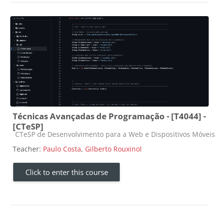
Técnicas Avançadas de Programação - [T4044] -
[CTeSP]
Course category
CTeSP de Desenvolvimento para a Web e Dispositivos Móveis
Teacher:
Paulo Costa
,
Gilberto Rouxinol
Click to enter this course