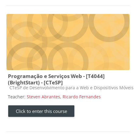
Programação e Serviços Web - [T4044]
(BrightStart) - [CTeSP]
Course category
CTeSP de Desenvolvimento para a Web e Dispositivos Móveis
Teacher:
Steven Abrantes
,
Ricardo Fernandes
Click to enter this course