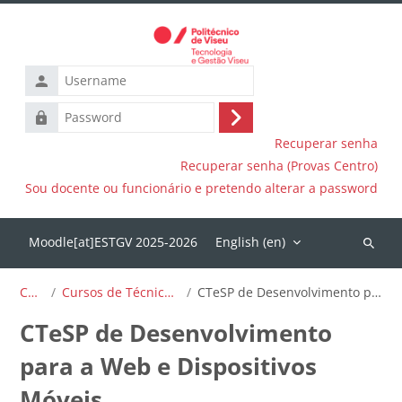
Skip to main content
Username
Password
Log
Recuperar senha
in
Recuperar senha (Provas Centro)
Sou docente ou funcionário e pretendo alterar a password
English ‎(en)‎
Search
courses
Courses
Cursos de Técnico Superior Profissional
CTeSP de Desenvolvimento para a Web e Dispositivos Móveis
CTeSP de Desenvolvimento
para a Web e Dispositivos
Móveis