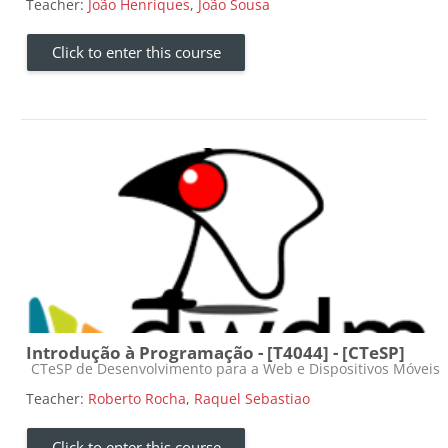
Teacher:
João Henriques
,
João Sousa
Click to enter this course
Introdução à Programação - [T4044] - [CTeSP]
Course category
CTeSP de Desenvolvimento para a Web e Dispositivos Móveis
Teacher:
Roberto Rocha
,
Raquel Sebastiao
Click to enter this course