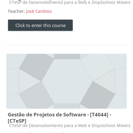
Course category
CTeSP de Desenvolvimento para a Web e Dispositivos Móveis
Teacher:
José Cardoso
Click to enter this course
Gestão de Projetos de Software - [T4044] -
[CTeSP]
Course category
CTeSP de Desenvolvimento para a Web e Dispositivos Móveis