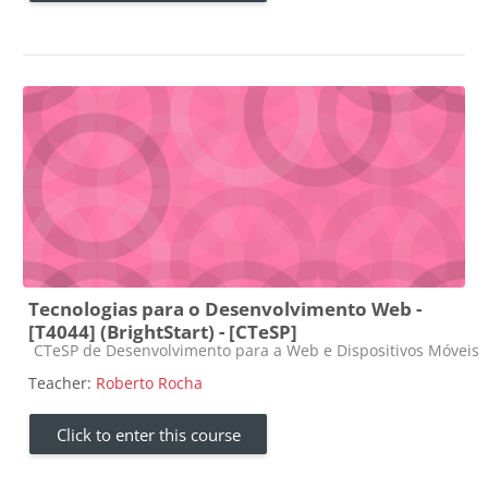
Tecnologias para o Desenvolvimento Web -
[T4044] (BrightStart) - [CTeSP]
Course category
CTeSP de Desenvolvimento para a Web e Dispositivos Móveis
Teacher:
Roberto Rocha
Click to enter this course