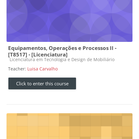
Equipamentos, Operações e Processos II -
[T8517] - [Licenciatura]
Course category
Licenciatura em Tecnologia e Design de Mobiliário
Teacher:
Luisa Carvalho
Click to enter this course