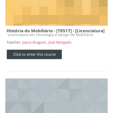
História do Mobiliário - [T8517] - [Licenciatura]
Course category
Licenciatura em Tecnologia e Design de Mobiliário
Teacher:
Joana Braguez
,
José Morgado
Click to enter this course