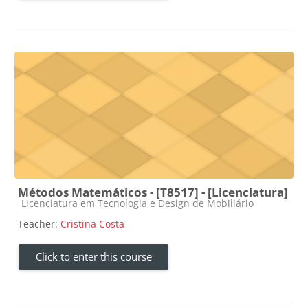
Métodos Matemáticos - [T8517] - [Licenciatura]
Course category
Licenciatura em Tecnologia e Design de Mobiliário
Teacher:
Cristina Costa
Click to enter this course