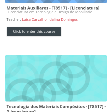
Materiais Auxiliares - [T8517] - [Licenciatura]
Course category
Licenciatura em Tecnologia e Design de Mobiliário
Teacher:
Luisa Carvalho
,
Idalina Domingos
Click to enter this course
Tecnologia dos Materiais Compósitos - [T8517] -
[Licenciatura]