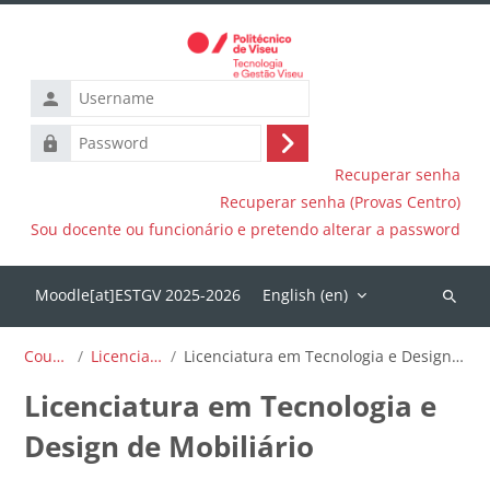
Skip to main content
Username
Password
Log
Recuperar senha
in
Recuperar senha (Provas Centro)
Sou docente ou funcionário e pretendo alterar a password
English ‎(en)‎
Search
courses
Courses
Licenciaturas
Licenciatura em Tecnologia e Design de Mobiliário
Licenciatura em Tecnologia e
Design de Mobiliário