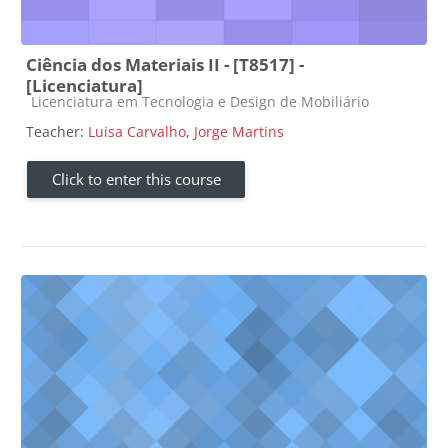
Ciência dos Materiais II - [T8517] -
[Licenciatura]
Course category
Licenciatura em Tecnologia e Design de Mobiliário
Teacher:
Luisa Carvalho
,
Jorge Martins
Click to enter this course