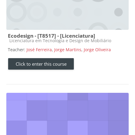
Ecodesign - [T8517] - [Licenciatura]
Course category
Licenciatura em Tecnologia e Design de Mobiliário
Teacher:
José Ferreira
,
Jorge Martins
,
Jorge Oliveira
Click to enter this course