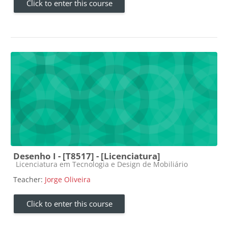
Click to enter this course
Desenho I - [T8517] - [Licenciatura]
Course category
Licenciatura em Tecnologia e Design de Mobiliário
Teacher:
Jorge Oliveira
Click to enter this course