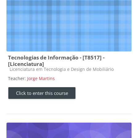
Tecnologias de Informação - [T8517] -
[Licenciatura]
Course category
Licenciatura em Tecnologia e Design de Mobiliário
Teacher:
Jorge Martins
Click to enter this course