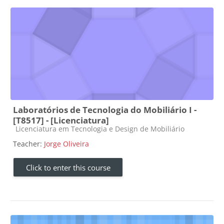
Laboratórios de Tecnologia do Mobiliário I -
[T8517] - [Licenciatura]
Course category
Licenciatura em Tecnologia e Design de Mobiliário
Teacher:
Jorge Oliveira
Click to enter this course