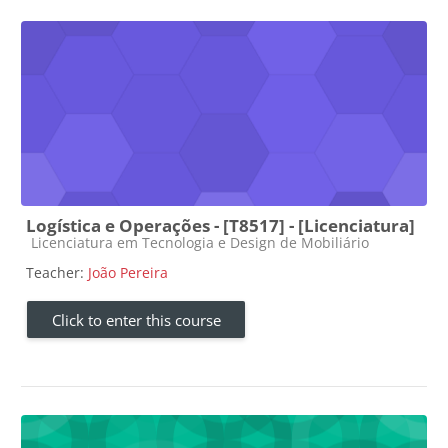
Logística e Operações - [T8517] - [Licenciatura]
Course category
Licenciatura em Tecnologia e Design de Mobiliário
Teacher:
João Pereira
Click to enter this course