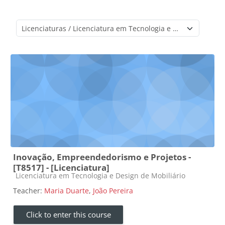
Course categories
Inovação, Empreendedorismo e Projetos -
[T8517] - [Licenciatura]
Course category
Licenciatura em Tecnologia e Design de Mobiliário
Teacher:
Maria Duarte
,
João Pereira
Click to enter this course