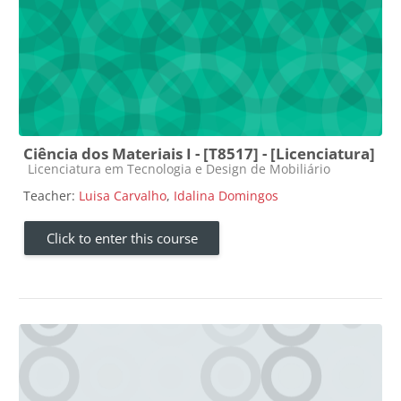
Ciência dos Materiais I - [T8517] - [Licenciatura]
Course category
Licenciatura em Tecnologia e Design de Mobiliário
Teacher:
Luisa Carvalho
,
Idalina Domingos
Click to enter this course