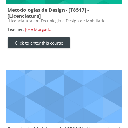
Metodologias de Design - [T8517] -
[Licenciatura]
Course category
Licenciatura em Tecnologia e Design de Mobiliário
Teacher:
José Morgado
Click to enter this course