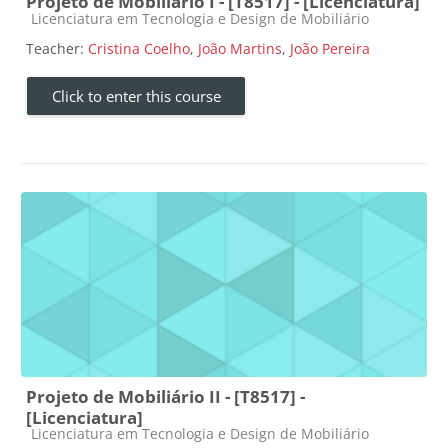
Projeto de Mobiliário I - [T8517] - [Licenciatura]
Course category
Licenciatura em Tecnologia e Design de Mobiliário
Teacher:
Cristina Coelho
,
João Martins
,
João Pereira
Click to enter this course
Projeto de Mobiliário II - [T8517] -
[Licenciatura]
Course category
Licenciatura em Tecnologia e Design de Mobiliário