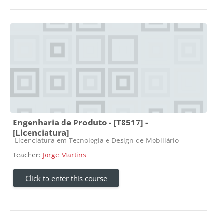
Engenharia de Produto - [T8517] -
[Licenciatura]
Course category
Licenciatura em Tecnologia e Design de Mobiliário
Teacher:
Jorge Martins
Click to enter this course