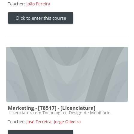
Teacher:
João Pereira
Click to enter this course
Marketing - [T8517] - [Licenciatura]
Course category
Licenciatura em Tecnologia e Design de Mobiliário
Teacher:
José Ferreira
,
Jorge Oliveira