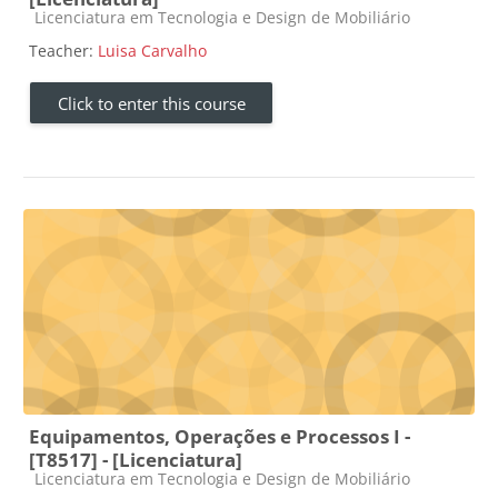
Course category
Licenciatura em Tecnologia e Design de Mobiliário
Teacher:
Luisa Carvalho
Click to enter this course
Equipamentos, Operações e Processos I -
[T8517] - [Licenciatura]
Course category
Licenciatura em Tecnologia e Design de Mobiliário