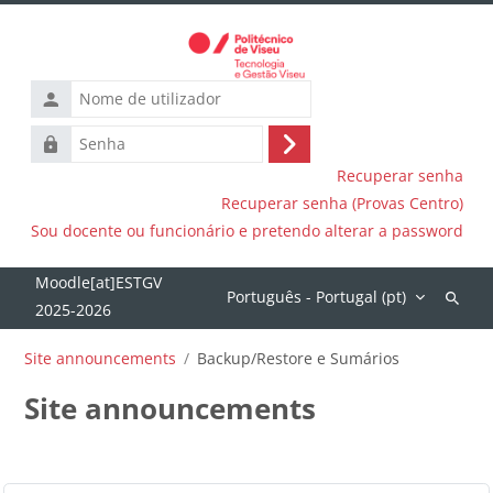
Ir para o conteúdo principal
Nome
de
Senha
utilizador
Entrar
Recuperar senha
Recuperar senha (Provas Centro)
Sou docente ou funcionário e pretendo alterar a password
Português - Portugal ‎(pt)‎
Pesquis
discipli
Site announcements
Backup/Restore e Sumários
Site announcements