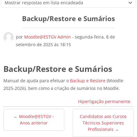
Modo de visualização
Backup/Restore e Sumários
Número de respostas: 0
por
Moodle@ESTGV Admin
-
segunda-feira, 8 de
setembro de 2025 às 18:15
Backup/Restore e Sumários
Manual de ajuda para efetuar o
Backup e Restore
(Moodle
2025-2026), bem como a criação de sumários no Moodle.
Hiperligação permanente
← Moodle@ESTGV -
Candidatos aos Cursos
Anos anterior
Técnicos Superiores
Profissionais →