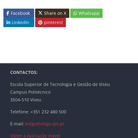
Facebook
Share on X
Whatsapp
LinkedIn
pinterest
Blocos
Blocos
Blocos
Blocos
CONTACTOS:
Escola Superior de Tecnologia e Gestão de Viseu
Campus Politécnico
3504-510 Viseu
Telefone: +351 232 480 500
E-mail:
estgv@estgv.ipv.pt
Obter a Aplicação móvel