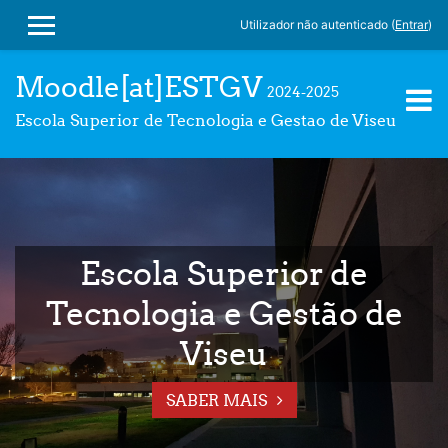
Utilizador não autenticado (
Entrar
)
PAINEL LATERAL
Ir para o conteúdo principal
Moodle[at]ESTGV
2024-2025
Escola Superior de Tecnologia e Gestao de Viseu
Escola Superior de
Tecnologia e Gestão de
Viseu
SABER MAIS